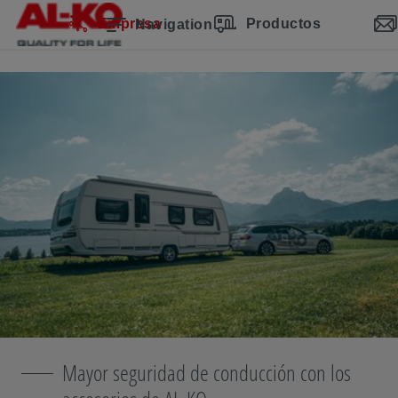
Saltar la navegación
Ir al contenido principal
Saltar a la navegación principal
Índice
Empresa
Productos
Navigation
Mayor seguridad de conducción con los