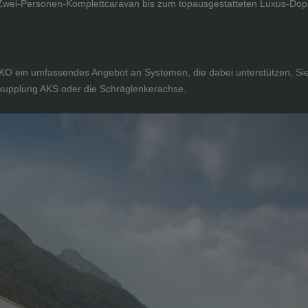
n Zwei-Personen-Komplettcaravan bis zum topausgestatteten Luxus-D
L-KO ein umfassendes Angebot an Systemen, die dabei unterstützen, Sie
gskupplung AKS oder die Schräglenkerachse.