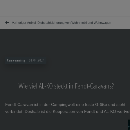
Navigation überspringen
Zum Hauptcontent
Zur Hauptnavigation springen
Inhaltsverzeichnis
Vorheriger Artikel: Diebstahlsicherung von Wohnmobil und Wohnwagen
Caravaning
01.04.2024
Wie viel AL-KO steckt in Fendt-Caravans?
Fendt-Caravan ist in der Campingwelt eine feste Größe und steht 
verbindet. Deshalb ist die Kooperation von Fendt und AL-KO wertvol