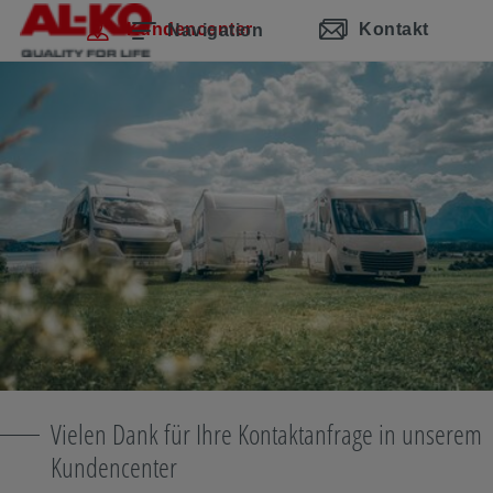
Navigation überspringen
Zum Hauptinhalt
Zur Hauptnavigation springen
Inhaltsverzeichnis
Kundencenter
Kontakt
Navigation
Vielen Dank für Ihre Kontaktanfrage in unserem
Kundencenter