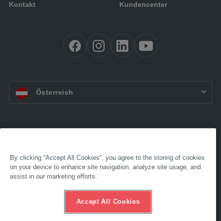
Kontakt
Kundencenter
AT:
Österreich
Barrierefreiheit
Impressum
By clicking “Accept All Cookies”, you agree to the storing of cookies
AGB
on your device to enhance site navigation, analyze site usage, and
Datenschutz
assist in our marketing efforts.
Compliance
Ethik-Hotline
Accept All Cookies
© 2024 AL-KO. Alle Rechte vorbehalten. – AL-KO Technology Austria GmbH