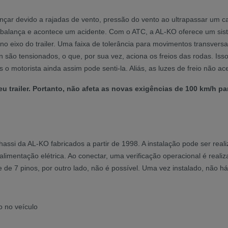
lançar devido a rajadas de vento, pressão do vento ao ultrapassar um
ler balança e acontece um acidente. Com o ATC, a AL-KO oferece um s
no eixo do trailer. Uma faixa de tolerância para movimentos transversa
n são tensionados, o que, por sua vez, aciona os freios das rodas. Is
 o motorista ainda assim pode senti-la. Aliás, as luzes de freio não a
u trailer. Portanto, não afeta as novas exigências de 100 km/h par
 chassi da AL-KO fabricados a partir de 1998. A instalação pode ser 
 alimentação elétrica. Ao conectar, uma verificação operacional é re
ue de 7 pinos, por outro lado, não é possível. Uma vez instalado, nã
o no veículo