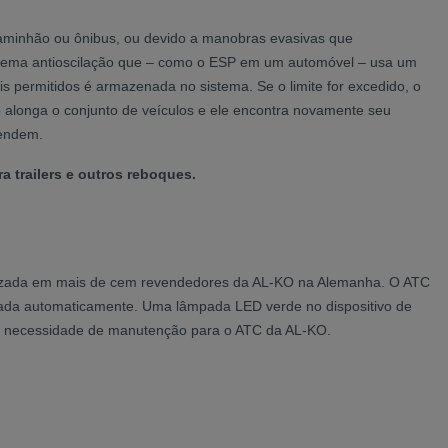
 caminhão ou ônibus, ou devido a manobras evasivas que
istema antioscilação que – como o ESP em um automóvel – usa um
is permitidos é armazenada no sistema. Se o limite for excedido, o
so alonga o conjunto de veículos e ele encontra novamente seu
cendem.
a trailers e outros reboques.
realizada em mais de cem revendedores da AL-KO na Alemanha. O ATC
alizada automaticamente. Uma lâmpada LED verde no dispositivo de
o há necessidade de manutenção para o ATC da AL-KO.