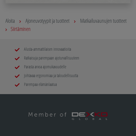
Aloita
Ajoneuvotyypit ja tuotteet
Matkailuvaunujen tuotteet
Siirtäminen
Alusta-ammattilaisen innovaatioita
Ratkaisuja parempaan ajoturvallisuuteen
Parasta arvoa ajomukavuudelle
Johtavaa ergonomiaa ja taloudellisuutta
Parempaa elämänlaatua