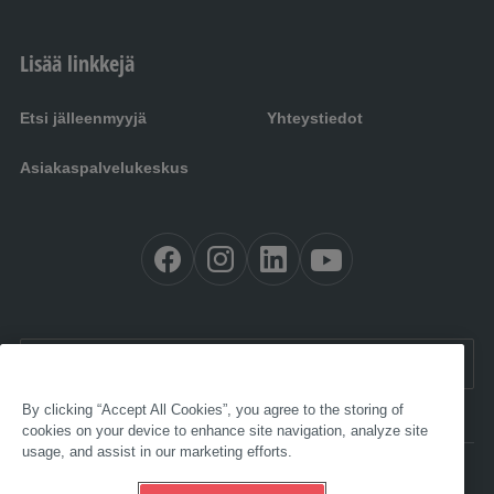
Lisää linkkejä
Etsi jälleenmyyjä
Yhteystiedot
Asiakaspalvelukeskus
FI:
Suomi
By clicking “Accept All Cookies”, you agree to the storing of
cookies on your device to enhance site navigation, analyze site
usage, and assist in our marketing efforts.
Esteettömyys