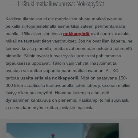
Lisätuki matkailuvaunussa: Nokkapyörät
Kaikissa tilanteissa ei ole mahdollista ohjata matkailuvaunua
pelkällä siirtojärjestelmällä esimerkiksi sateen pehmentämällä
maalla. Tällaisissa tilanteissa
nokkapyörät
ovat suureksi avuksi,
mikäli ne täyttävät tietyt vaatimukset. Jos ne ovat liian kapeita, ne
toimivat kovilla pinnoilla, mutta ovat enemmän esteenä pehmeillä
pinnoilla. Silloin pyörät luovat syviä uurteita tai pahimmassa
tapauksessa uppoavat. Tällöin vain vahvat lihasvoimat tai
avustaja voi auttaa vapauttamaan matkailuvaunun. AL-KO
tarjoaa
useita erilaisia nokkapyöriä
. Niitä on saatavana 150-
300 kilon staattisella kantavuudella, joten lähes jokaiseen malliin
löytyy oikea nokkapyörä. Huomaa kuitenkin aina, että
dynaaminen kantavuus on pienempi. Käsikampi toimii sujuvasti,
ja se voidaan myös irrottaa joistakin malleista.