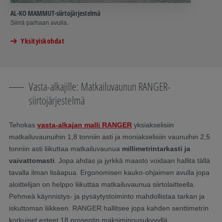
AL-KO MAMMUT-siirtojärjestelmä
Siirrä parhaan avulla.
Yksityiskohdat
Vasta-alkajille: Matkailuvaunun RANGER-
siirtojärjestelmä
Tehokas
vasta-alkajan malli
RANGER
yksiakselisiin
matkailuvaunuihin 1,8 tonniin asti ja moniakselisiin vaunuihin 2,5
tonniin asti liikuttaa matkailuvaunua
millimetrintarkasti ja
vaivattomasti
. Jopa ahdas ja jyrkkä maasto voidaan hallita tällä
tavalla ilman lisäapua. Ergonomisen kauko-ohjaimen avulla jopa
aloittelijan on helppo liikuttaa matkailuvaunua siirtolaitteella.
Pehmeä käynnistys- ja pysäytystoiminto mahdollistaa tarkan ja
iskuttoman liikkeen. RANGER hallitsee jopa kahden senttimetrin
korkuiset esteet 18 prosentin maksiminousukyvyllä.