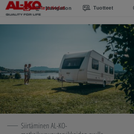
Ohita navigointi
Siirry pääsisältöön
Siirry päänavigointiin
Sisällysluettelo
Yhteystiedot
Tuotteet
Navigation
Siirtäminen AL-KO-