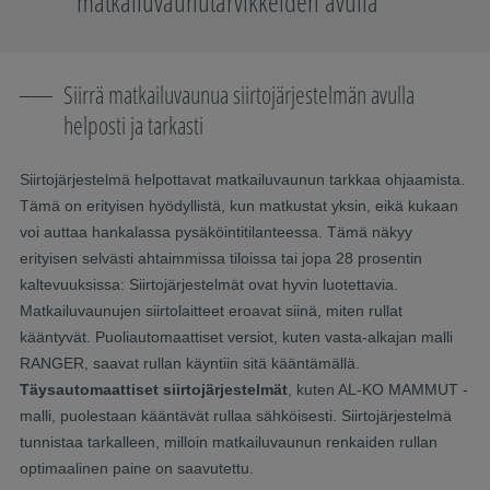
matkailuvaunutarvikkeiden avulla
Siirrä matkailuvaunua siirtojärjestelmän avulla
helposti ja tarkasti
Siirtojärjestelmä helpottavat matkailuvaunun tarkkaa ohjaamista.
Tämä on erityisen hyödyllistä, kun matkustat yksin, eikä kukaan
voi auttaa hankalassa pysäköintitilanteessa. Tämä näkyy
erityisen selvästi ahtaimmissa tiloissa tai jopa 28 prosentin
kaltevuuksissa: Siirtojärjestelmät ovat hyvin luotettavia.
Matkailuvaunujen siirtolaitteet eroavat siinä, miten rullat
kääntyvät. Puoliautomaattiset versiot, kuten vasta-alkajan malli
RANGER, saavat rullan käyntiin sitä kääntämällä.
Täysautomaattiset siirtojärjestelmät
, kuten AL-KO MAMMUT -
malli, puolestaan ​​kääntävät rullaa sähköisesti. Siirtojärjestelmä
tunnistaa tarkalleen, milloin matkailuvaunun renkaiden rullan
optimaalinen paine on saavutettu.