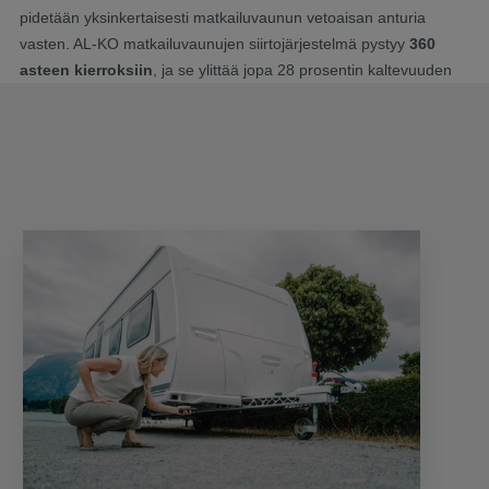
pidetään yksinkertaisesti matkailuvaunun vetoaisan anturia
vasten. AL-KO matkailuvaunujen siirtojärjestelmä pystyy
360
asteen kierroksiin
, ja se ylittää jopa 28 prosentin kaltevuuden
sekä noin 4 cm korkeat esteet. Portaattomassa
ohjauselektroniikassa on myös se etu, että siirto tapahtuu
nykimättä. Siten yksiakselisia ja moniakselisia ajoneuvoja
voidaan siirtää helposti ja tarkasti.