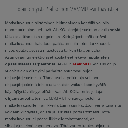
Jotain erityistä: Sähköinen MAMMUT-siirtoavustaja
Matkailuvaunun siirtäminen leirintäalueen kentällä voi olla
mammuttimainen tehtävä. AL-KO-siirtojärjestelmän avulla selviät
tällaisista tilanteista ongelmitta. Siirtojärjestelmät siirtävät
matkailuvaunun haluttuun paikkaan millimetrin tarkkuudella –
myös epätasaisessa maastossa tai kun tilaa on vähän.
Asuntovaunun elektroniset apulaitteet tekevät
apulaisten
opastuksesta tarpeetonta.
AL-KOn
MAMMUT
-ohjaus on jo
vuosien ajan ollut yksi parhaista asuntovaunujen
ohjausjärjestelmistä. Tämä useita palkintoja voittanut
ohjausjärjestelmä tekee asiakkaisiin vaikutuksen hyvällä
käyttäjäystävällisyydellään. Vain AL-KOlla on kuljettajan
ohjainsauvalla
toimiva MAMMUT-ohjausjärjestelmä
matkailuvaunuille. Painikkeilla toimivaan käyttöön verrattuna sitä
voidaan kiihdyttää, ohjata ja jarruttaa portaattomasti. Jotta
matkailuvaunu ei pääse liikkeelle tahattomasti, on
siirtojärjestelmä vapautettava. Tätä varten kauko-ohjainta