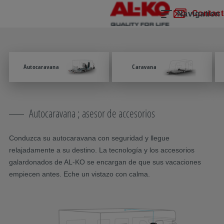
Saltar la navegación
Ir al contenido principal
Saltar a la navegación principal
Índice
Contact
Navigation
Autocaravana
Caravana
Autocaravana ; asesor de accesorios
Conduzca su autocaravana con seguridad y llegue
relajadamente a su destino. La tecnología y los accesorios
galardonados de AL-KO se encargan de que sus vacaciones
empiecen antes. Eche un vistazo con calma.