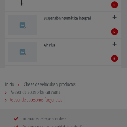
C
Suspensión neumática integral
D
Air Plus
E
Portaequipajes
Inicio
Clases de vehículos y productos
F
Asesor de accesorios caravana
Comfort Drive
Asesor de accesorios furgonetas |
G
Innovaciones del experto en chasis
Enganches de remolque
Soluciones para mayor seguridad de conducción