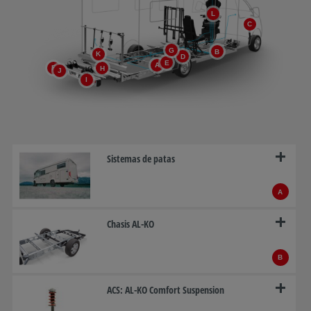
L
C
G
B
K
D
E
A
F
H
J
I
Sistemas de patas
A
Chasis AL-KO
B
ACS: AL-KO Comfort Suspension