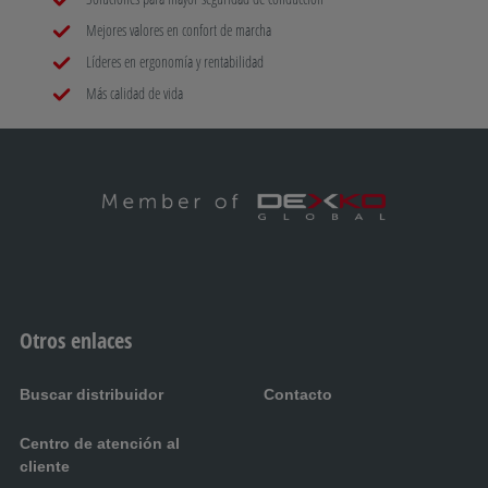
Mejores valores en confort de marcha
H
Líderes en ergonomía y rentabilidad
Más calidad de vida
Remolques
I
Accesorios para portaequipajes
J
Electrónica de CBE
Otros enlaces
K
Buscar distribuidor
Contacto
Asientos de Aguti
Centro de atención al
L
cliente