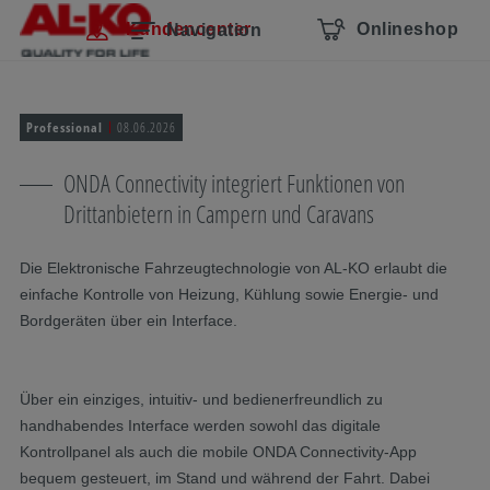
Navigation überspringen
Zum Hauptcontent
Zur Hauptnavigation springen
Inhaltsverzeichnis
Kundencenter
Onlineshop
Navigation
Professional
08.06.2026
ONDA Connectivity integriert Funktionen von
Drittanbietern in Campern und Caravans
Die Elektronische Fahrzeugtechnologie von AL-KO erlaubt die
einfache Kontrolle von Heizung, Kühlung sowie Energie- und
Bordgeräten über ein Interface.
Über ein einziges, intuitiv- und bedienerfreundlich zu
handhabendes Interface werden sowohl das digitale
Kontrollpanel als auch die mobile ONDA Connectivity-App
bequem gesteuert, im Stand und während der Fahrt. Dabei