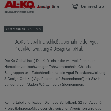
Navigation überspringen
Zum Hauptcontent
Zur Hauptnavigation springen
Inhaltsverzeichnis
Kundencenter
Onlineshop
Navigation
Unternehmen
07.01.2020
DexKo Global Inc. schließt Übernahme der Aguti
Produktentwicklung & Design GmbH ab
DexKo Global Inc. („DexKo“), einer der weltweit führenden
Hersteller von hochwertiger Fahrwerkstechnik, Chassis-
Baugruppen und Zubehörteilen hat die Aguti Produktentwicklung
& Design GmbH (“Aguti” oder das “Unternehmen”) mit Sitz in
Langenargen (Baden-Württemberg) übernommen.
Komfortabel und flexibel: Die neue Schlafbank S2 von Aguti für
FreizeitfahrzeugeMit dieser strategischen Akquisition wird das