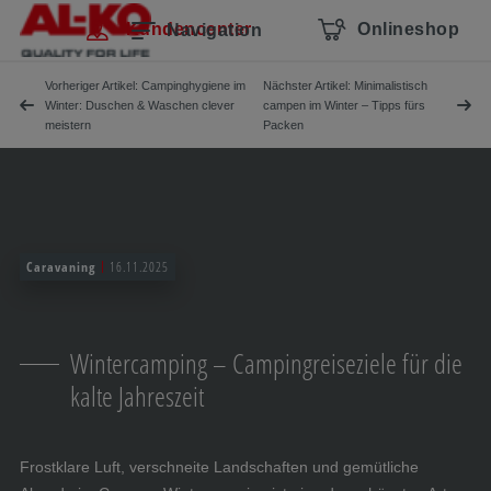
Navigation überspringen
Zum Hauptcontent
Zur Hauptnavigation springen
Inhaltsverzeichnis
Kundencenter
Onlineshop
Navigation
Vorheriger Artikel: Campinghygiene im
Nächster Artikel: Minimalistisch
Winter: Duschen & Waschen clever
campen im Winter – Tipps fürs
meistern
Packen
Caravaning
16.11.2025
Wintercamping – Campingreiseziele für die
kalte Jahreszeit
Frostklare Luft, verschneite Landschaften und gemütliche