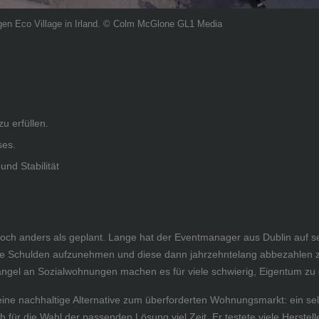
igen Eco Village in Irland. © Colm McGlone GL1 Media
u erfüllen.
ses.
nd Stabilität
edoch anders als geplant. Lange hat der Eventmanager aus Dublin auf
hohe Schulden aufzunehmen und diese dann jahrzehntelang abbezahlen z
angel an Sozialwohnungen machen es für viele schwierig, Eigentum zu
r eine nachhaltige Alternative zum überforderten Wohnungsmarkt: ein 
für die Wahl der passenden Lösung viel Zeit. Er testete viele Herstelle