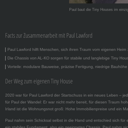
Paul baut die Tiny Houses im einz
Facts zur Zusammenarbeit mit Paul Lawford
Paul Lawford hilft Menschen, sich ihren Traum vom eigenen Heim z
Die Chassis von AL-KO sorgen für stabile und langlebige Tiny Hou
Vorteile: modulare Bauweise, präzise Fertigung, niedrige Bauhöhe u
Der Weg zum eigenen Tiny House
2020 war für Paul Lawford der Startschuss in ein neues Leben – j
für Paul der Wandel: Er war nicht mehr bereit, für diesen Traum 
Irland ist die Wohnungsnot groß: Hohe Immobilienpreise und ein M
Paul nahm sein Schicksal selbst in die Hand und entschied sich fü
ein stabiles Fundament, also ein geeignetes Chassis. Paul nahm sich 