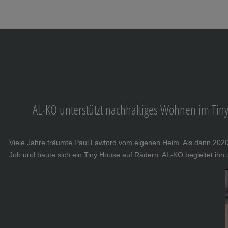
Navigation überspringen
Zum Hauptcontent
Zur Hauptnavigation springen
Inhaltsverzeichnis
AL-KO unterstützt nachhaltiges Wohnen im Tin
Viele Jahre träumte Paul Lawford vom eigenen Heim. Als dann 2020
Job und baute sich ein Tiny House auf Rädern. AL-KO begleitet ih