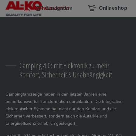
Navigation überspringen
Zum Hauptcontent
Zur Hauptnavigation springen
Inhaltsverzeichnis
Kundencenter
Onlineshop
Navigation
Camping 4.0: mit Elektronik zu mehr
Komfort, Sicherheit & Unabhängigkeit
Campingfahrzeuge haben in den letzten Jahren eine
bemerkenswerte Transformation durchlaufen. Die Integration
elektronischer Systeme hat nicht nur den Komfort und die
Sicherheit verbessert, sondern auch die Autarkie und
Energieeffizienz erheblich gesteigert.
In der AL-KO Vehicle Technology Electronics Gruppe (AL-KO