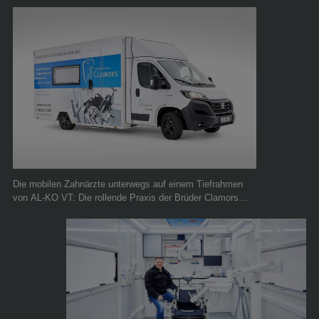
Die mobilen Zahnärzte unterwegs auf einem Tiefrahmen
von AL-KO VT: Die rollende Praxis der Brüder Clamors
aus Blomberg bei Lippe. © BumV® GmbH & Multitrailer
GmbH