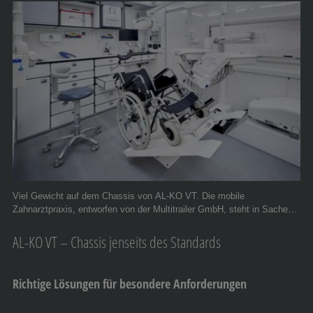
Viel Gewicht auf dem Chassis von AL-KO VT. Die mobile
Zahnarztpraxis, entworfen von der Multitrailer GmbH, steht in Sachen
Geräten einer herkömmlichen Praxis in nichts nach. © BumV® GmbH
& Multitrailer GmbH
AL-KO VT – Chassis jenseits des Standards
Richtige Lösungen für besondere Anforderungen