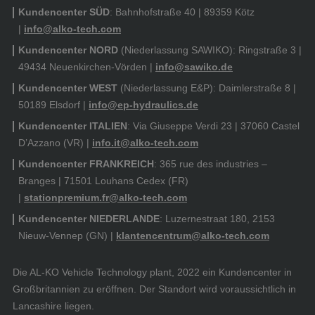
Kundencenter SÜD
: Bahnhofstraße 40 | 89359 Kötz
|
info@alko-tech.com
Kundencenter NORD
(Niederlassung SAWIKO): Ringstraße 3 |
49434 Neuenkirchen-Vörden |
info@sawiko.de
Kundencenter WEST
(Niederlassung E&P): Daimlerstraße 8 |
50189 Elsdorf |
info@ep-hydraulics.de
Kundencenter ITALIEN
: Via Giuseppe Verdi 23 | 37060 Castel
D’Azzano (VR) |
info.it@alko-tech.com
Kundencenter FRANKREICH
: 365 rue des industries –
Branges | 71501 Louhans Cedex (FR)
|
stationpremium.fr@alko-tech.com
Kundencenter NIEDERLANDE
: Luzernestraat 180, 2153
Nieuw-Vennep (GN) |
klantencentrum@alko-tech.com
Die AL-KO Vehicle Technology plant, 2022 ein Kundencenter in
Großbritannien zu eröffnen. Der Standort wird voraussichtlich in
Lancashire liegen.