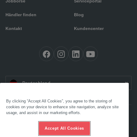
Jobbörse
Serviceportal
Händler finden
Blog
Kontakt
Kundencenter
DE:
Deutschland
By clicking “Accept All Cookies”, you agree to the storing of
cookies on your device to enhance site navigation, analyze site
usage, and assist in our marketing efforts.
Barrierefreiheit
Impressum
AGB
Accept All Cookies
Datenschutz
Compliance