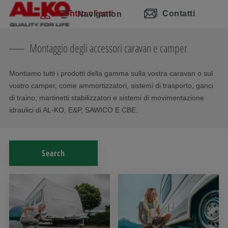
Salta la navigazione
Passa al contenuto principale
Passa alla navigazione principale
Indice
Centro clienti
Contatti
Navigation
Montaggio degli accessori caravan e camper
Montiamo tutti i prodotti della gamma sulla vostra caravan o sul
vostro camper, come ammortizzatori, sistemi di trasporto, ganci
di traino, martinetti stabilizzatori e sistemi di movimentazione
idraulici di AL-KO, E&P, SAWICO E CBE.
Search