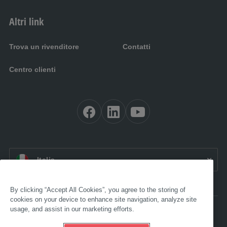
Altri link
Trova un rivenditore
Contatti
Centro clienti
IT:
Italia
By clicking “Accept All Cookies”, you agree to the storing of
cookies on your device to enhance site navigation, analyze site
usage, and assist in our marketing efforts.
Accessibilità
Note legali