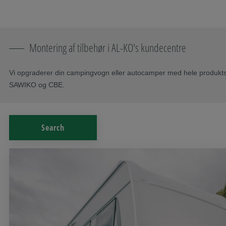
Spring navigation over
Til hovedindhold
Gå til hovednavigation
Indholdsfortegnelse
Montering af tilbehør i AL-KO's kundecentre
Vi opgraderer din campingvogn eller autocamper med hele produkts
SAWIKO og CBE.
Search