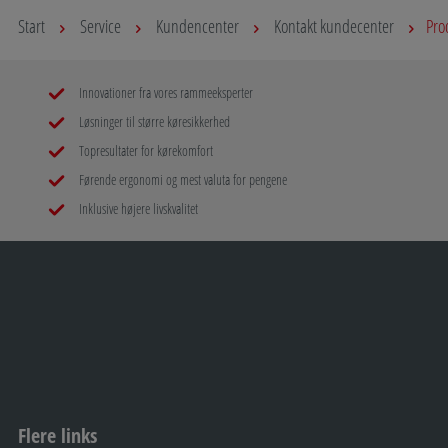
Start
Service
Kundencenter
Kontakt kundecenter
Pro
Innovationer fra vores rammeeksperter
Løsninger til større køresikkerhed
Topresultater for kørekomfort
Førende ergonomi og mest valuta for pengene
Inklusive højere livskvalitet
Flere links