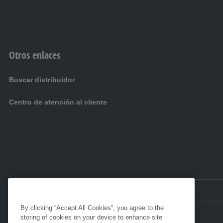
Otros enlaces
Buscar distribuidor
Centro de atención al cliente
ES:
España
By clicking “Accept All Cookies”, you agree to the
storing of cookies on your device to enhance site