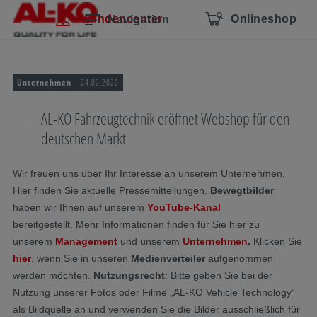
Navigation überspringen
Zum Hauptcontent
Zur Hauptnavigation springen
Inhaltsverzeichnis
Kundencenter
Onlineshop
Navigation
Unternehmen
24.02.2020
AL-KO Fahrzeugtechnik eröffnet Webshop für den
deutschen Markt
Wir freuen uns über Ihr Interesse an unserem Unternehmen.
Hier finden Sie aktuelle Pressemitteilungen.
Bewegtbilder
haben wir Ihnen auf unserem
YouTube-Kanal
bereitgestellt.
Mehr Informationen finden für Sie hier zu
unserem
Management
und unserem
Unternehmen
.
Klicken Sie
hier
, wenn Sie in unseren
Medienverteiler
aufgenommen
werden möchten.
Nutzungsrecht
: Bitte geben Sie bei der
Nutzung unserer Fotos oder Filme „AL-KO Vehicle Technology“
als Bildquelle an und verwenden Sie die Bilder ausschließlich für