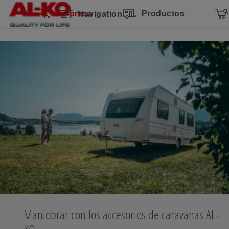
Saltar la navegación
Ir al contenido principal
Saltar a la navegación principal
Índice
Empresa
Productos
Navigation
Maniobrar con los accesorios de caravanas AL-