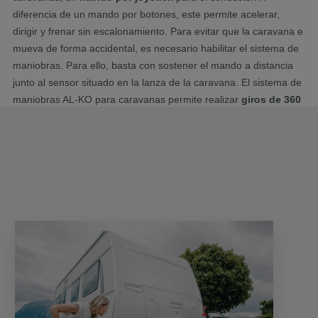
diferencia de un mando por botones, este permite acelerar,
dirigir y frenar sin escalonamiento. Para evitar que la caravana e
mueva de forma accidental, es necesario habilitar el sistema de
maniobras. Para ello, basta con sostener el mando a distancia
junto al sensor situado en la lanza de la caravana. El sistema de
maniobras AL-KO para caravanas permite realizar
giros de 360
grados,
supera pendientes de hasta el 28 por ciento y
obstáculos de hasta unos 4 cm de altura. Además, el sistema de
electrónico de control sin escalonamiento tiene la ventaja de que
se evitan las sacudidas al maniobrar. Esto permite mover con
facilidad y precisión caravanas de un eje y de eje tándem.