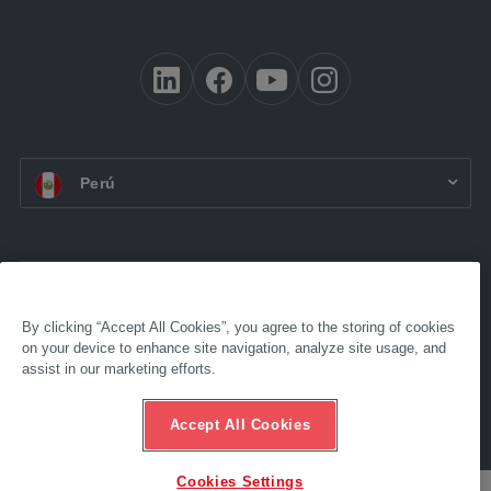
ES PE:
Perú
Accesibilidad
Aviso legal
By clicking “Accept All Cookies”, you agree to the storing of cookies
Términos y condiciones
on your device to enhance site navigation, analyze site usage, and
Protección de datos
assist in our marketing efforts.
Compliance
Línea de asistencia ética
Accept All Cookies
© 2022 AL-KO. Todos los derechos reservados - ALOIS KOBER GMBH
Cookies Settings