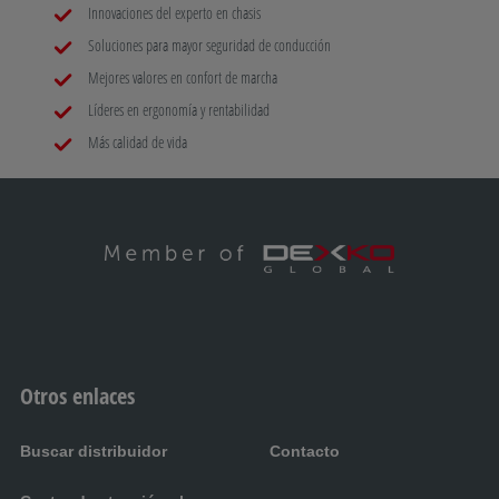
Innovaciones del experto en chasis
50197 Zaragoza
Soluciones para mayor seguridad de conducción
Mejores valores en confort de marcha
SURCARAVAN PREMIUM
Líderes en ergonomía y rentabilidad
Pol. Ind. La Moraga, Parcela 2Mb
Más calidad de vida
29130 Alhaurín de la Torre
AUTOCARAVANAS HIDALGO
Autovía Sevilla-Málaga A-92, Salida 15
41500 Alcalá de Guada´ra
AUTOCARAVAN CAR
Otros enlaces
Calle Mercurio 1
28500 Arganda del Rey
Buscar distribuidor
Contacto