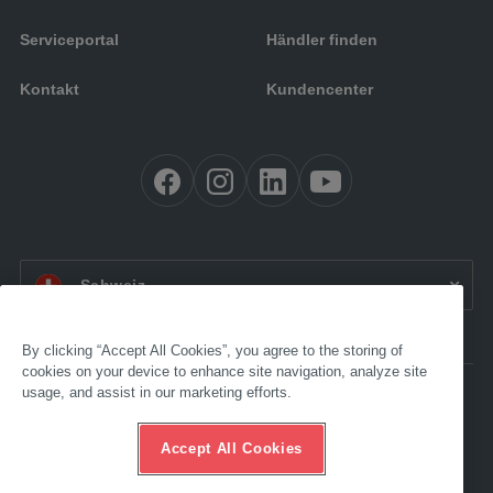
Serviceportal
Händler finden
Kontakt
Kundencenter
CH DE:
Schweiz
By clicking “Accept All Cookies”, you agree to the storing of
cookies on your device to enhance site navigation, analyze site
usage, and assist in our marketing efforts.
Barrierefreiheit
Impressum
AGB
Accept All Cookies
Datenschutz
Compliance