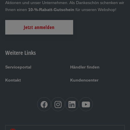
Aktionen und unser Unternehmen. Als Dankeschön schenken wir
Ihnen einen
10-%-Rabatt-Gutschein
für unseren Webshop!
Euro-Delta-Schräglenkerachse
Jetzt anmelden
M
LevelC – das hydraulische
Stützensystem für Wohnwagen
Weitere Links
N
Serviceportal
Händler finden
AL-KO Rangiersystem RANGER
Kontakt
Kundencenter
O
AL-KO BIG-FOOT
P
AL-KO PROSAFE Radkralle