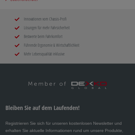
AL-KO Rangiersystem MAMMUT
Innovationen vom Chassis-Profi
G
Lösungen für mehr Fahrsicherheit
ATC - AL-KO Trailer Control
Bestwerte beim Fahrkomfort
Führende Ergonomie & Wirtschaftlichkeit
H
Mehr Lebensqualität inklusive
Wagenheber
I
Ersatzradhalter
Bleiben Sie auf dem Laufenden!
J
Tresor
Registrieren Sie sich für unseren kostenlosen Newsletter und
erhalten Sie aktuelle Informationen rund um unsere Produkte,
L