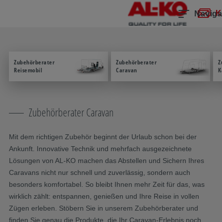
Navigation überspringen
Zum Hauptcontent
Zur Hauptnavigation springen
Inhaltsverzeichnis
K
Naviga
Zubehörberater
Zubehörberater
Z
Reisemobil
Caravan
K
Zubehörberater Caravan
Mit dem richtigen Zubehör beginnt der Urlaub schon bei der
Ankunft. Innovative Technik und mehrfach ausgezeichnete
Lösungen von AL-KO machen das Abstellen und Sichern Ihres
Caravans nicht nur schnell und zuverlässig, sondern auch
besonders komfortabel. So bleibt Ihnen mehr Zeit für das, was
wirklich zählt: entspannen, genießen und Ihre Reise in vollen
Zügen erleben. Stöbern Sie in unserem Zubehörberater und
finden Sie genau die Produkte, die Ihr Caravan-Erlebnis noch