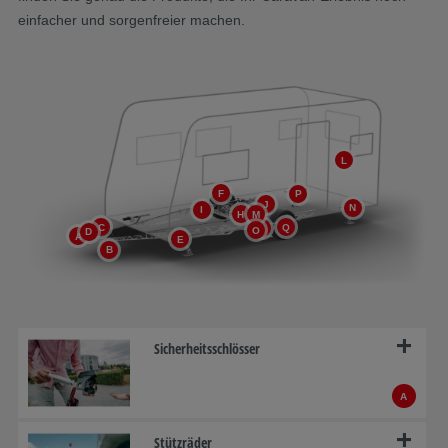
einfacher und sorgenfreier machen.
L
F
P
J
N
I
H
M
C
Q
G
O
D
A
E
B
Sicherheitsschlösser
A
Stützräder