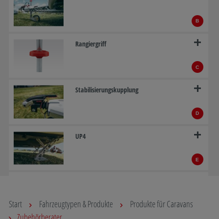
B
Rangiergriff
C
Stabilisierungskupplung
D
UP4
E
AAA-Premium Brake
Start
Fahrzeugtypen & Produkte
Produkte für Caravans
F
Zubehörberater