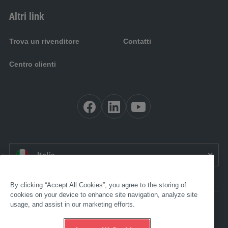
Altri link
Trova un rivenditore
Contatti
Centro clienti
IT:
Italia
By clicking “Accept All Cookies”, you agree to the storing of
cookies on your device to enhance site navigation, analyze site
usage, and assist in our marketing efforts.
Accessibilità
Note legali
CGV