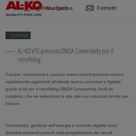
Salta la navigazione
Passa al contenuto principale
Passa alla navigazione principale
Indice
Centro clienti
Contatti
Navigation
26/04/2026
AL-KO VTE presenta ONDA Connectivity per il
retrofitting
Camper, motorhome e caravan meno recenti possono essere
rapidamente aggiornati all’attuale epoca connessa e digitale
grazie ai kit per il retrofitting ONDA Connectivity, facili da
installare, che ne estendono la vita utile con soluzioni pronte per
il futuro.
Connettività, gestione dell’energia e controllo digitale sono
diventati elementi centrali nella progettazione dei veicoli