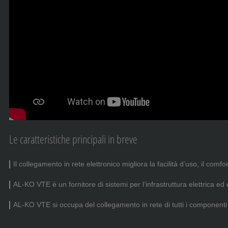
Le caratteristiche principali in breve
Il collegamento in rete elettronico migliora la facilità d’uso, il comf
AL-KO VTE è un fornitore di sistemi per l’infrastruttura elettrica ed 
AL-KO VTE si occupa del collegamento in rete di tutti i componenti 