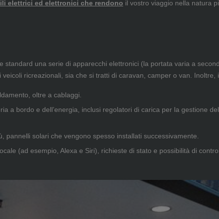
i elettrici ed elettronici che rendono
il vostro viaggio nella natura
e standard una serie di apparecchi elettronici (la portata varia a second
i veicoli ricreazionali, sia che si tratti di caravan, camper o van. Inoltr
aldamento, oltre a cablaggi.
ria a bordo e dell’energia, inclusi regolatori di carica per la gestione del
iù, pannelli solari che vengono spesso installati successivamente.
ocale (ad esempio, Alexa e Siri), richieste di stato e possibilità di contr