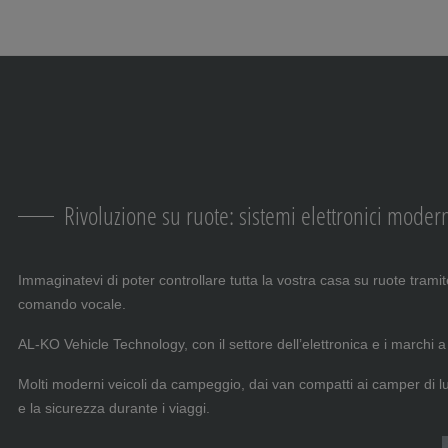
Salta la navigazione
Passa al contenuto principale
Passa alla navigazione principale
Indice
Rivoluzione su ruote: sistemi elettronici mode
Immaginatevi di poter controllare tutta la vostra casa su ruote tramit
comando vocale.
AL-KO Vehicle Technology, con il settore dell’elettronica e i marchi
Molti moderni veicoli da campeggio, dai van compatti ai camper di l
e la sicurezza durante i viaggi.