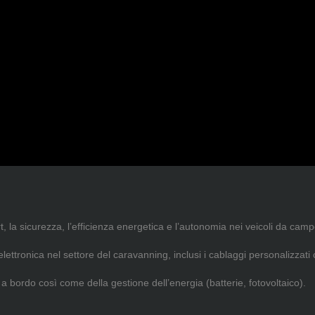
ort, la sicurezza, l’efficienza energetica e l’autonomia nei veicoli da cam
elettronica nel settore del caravanning, inclusi i cablaggi personalizzati 
a bordo così come della gestione dell’energia (batterie, fotovoltaico).