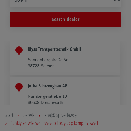
Search dealer
Blyss Transporttechnik GmbH
Sonnenbergstraße 5a
38723 Seesen
Jotha Fahrzeugbau AG
Nürnbergerstraße 10
86609 Donauwörth
Start
Serwis
Znajdź sprzedawcę
Clasberg-Trailer
Punkty serwisowe przyczep i przyczep kempingowych