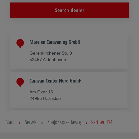
Search dealer
Mareien Caravaning GmbH
Geilenkirchener Str. 9
52457 Aldenhoven
Caravan Center Nord GmbH
Am Oxer 16
24955 Harrislee
Reisemobilpartner Lippe Carthago
Start
Serwis
Znajdź sprzedawcę
Partner HY4
Vertragspartner
Wilberger Straße 58