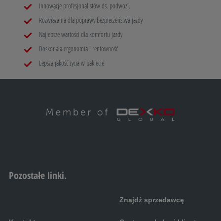
Innowacje profesjonalistów ds. podwozi.
32805 Horn-Bad Meinberg
Rozwiązania dla poprawy bezpieczeństwa jazdy
Najlepsze wartości dla komfortu jazdy
Reisemobile Frey
Doskonała ergonomia i rentowność
Hauptstraße 44
Lepsza jakość życia w pakiecie
27211 Bassum
Camping & Caravan Center Quickborn GmbH
Carl-Zeiss-Straße 12
25451 Quickborn
Orange Reisemobile GmbH
Pozostałe linki.
Daimlerstraße 8
38112 Braunschweig
Znajdź sprzedawcę