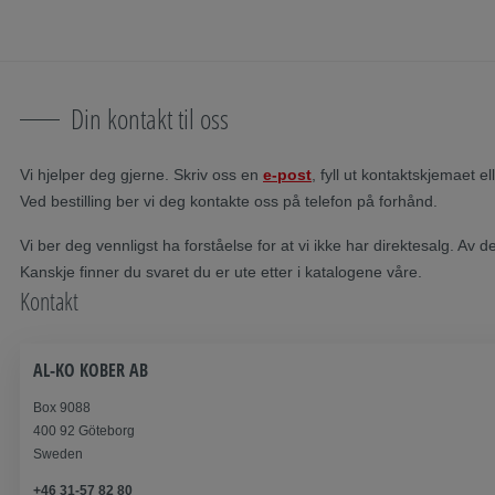
Hopp over navigasjon
Til hovedinnhold
Hopp til hovednavigasjon
Innholdsfortegnelse
Din kontakt til oss
Vi hjelper deg gjerne. Skriv oss en
e-post
, fyll ut kontaktskjemaet 
Ved bestilling ber vi deg kontakte oss på telefon på forhånd.
Vi ber deg vennligst ha forståelse for at vi ikke har direktesalg. A
Kanskje finner du svaret du er ute etter i katalogene våre.
Kontakt
AL-KO KOBER AB
Box 9088
400 92 Göteborg
Sweden
+46 31-57 82 80