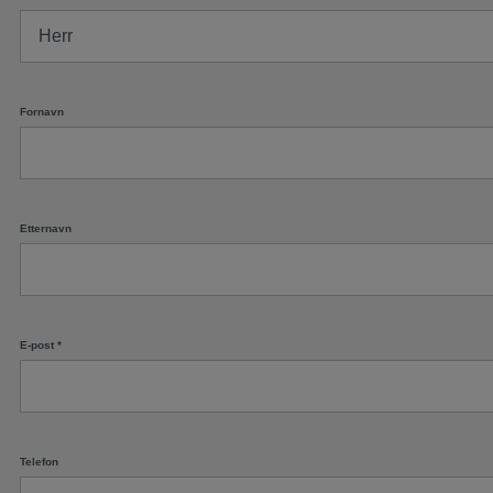
Fornavn
Etternavn
E-post
*
Telefon