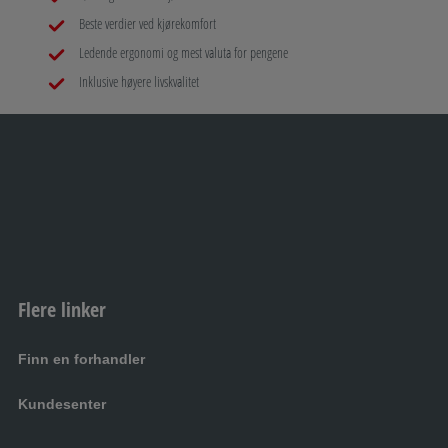
Beste verdier ved kjørekomfort
Ledende ergonomi og mest valuta for pengene
Inklusive høyere livskvalitet
Flere linker
Finn en forhandler
Kundesenter