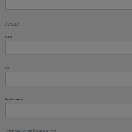
Adresse
Gate
By
Postnummer
Informasjon om kjøretøyet ditt