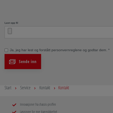
Last opp fil
Ja, jeg har
lest og forstått personvernreglene og godtar dem.
*
Sende inn
Start
Service
Kontakt
Kontakt
Innovasjoner fra chassis-proffen
Løsninger for mer kjøresikkerhet