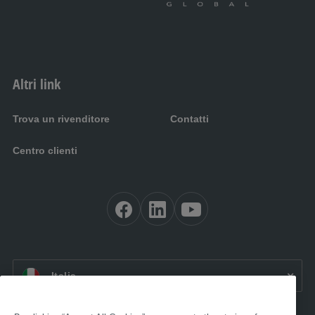
Altri link
Trova un rivenditore
Contatti
Centro clienti
IT:
Italia