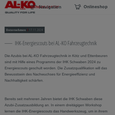
Navigation überspringen
Zum Hauptcontent
Zur Hauptnavigation springen
Inhaltsverzeichnis
Kundencenter
Onlineshop
Navigation
Unternehmen
17.11.2024
IHK-Energiescouts bei AL-KO Fahrzeugtechnik
Die Azubis bei AL-KO Fahrzeugtechnik in Kötz und Ettenbeuren
sind mit Hilfe eines Programms der IHK Schwaben 2024 zu
Energiescouts geschult worden. Die Zusatzqualifikation will das
Bewusstsein des Nachwuchses für Energieeffizienz und
Nachhaltigkeit schärfen.
Bereits seit mehreren Jahren bietet die IHK Schwaben diese
Azubi-Zusatzausbildung an. In einem dreitägigen Workshop
lernen die IHK-Energiescouts das Handwerkszeug, um in ihrem