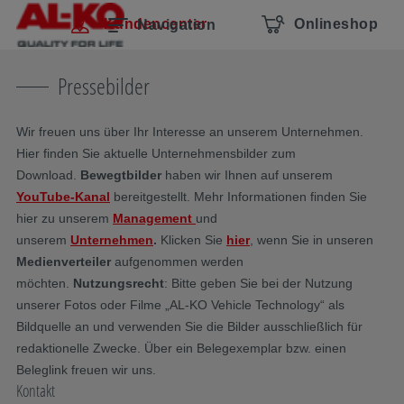
Navigation überspringen
Zum Hauptcontent
Zur Hauptnavigation springen
Inhaltsverzeichnis
Kundencenter
Onlineshop
Navigation
Pressebilder
Wir freuen uns über Ihr Interesse an unserem Unternehmen.
Hier finden Sie aktuelle Unternehmensbilder zum
Download.
Bewegtbilder
haben wir Ihnen auf unserem
YouTube-Kanal
bereitgestellt.
Mehr Informationen finden Sie
hier zu unserem
Management
und
unserem
Unternehmen
.
Klicken Sie
hier
, wenn Sie in unseren
Medienverteiler
aufgenommen werden
möchten.
Nutzungsrecht
: Bitte geben Sie bei der Nutzung
unserer Fotos oder Filme „AL-KO Vehicle Technology“ als
Bildquelle an und verwenden Sie die Bilder ausschließlich für
redaktionelle Zwecke. Über ein Belegexemplar bzw. einen
Beleglink freuen wir uns.
Kontakt