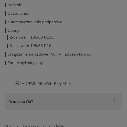
Nadkole
Oświetlenie
automatyczne koło podporowe
Opony:
2-osiowe = 195/50 R13C
3-osiowe = 195/55 R10
Urządzenie najazdowe Profi V I Zaczep kulowy
Zamek cylindryczny
FAQ – często zadawane pytania
Co oznacza COC?
Start
Typy pojazdów i produkty