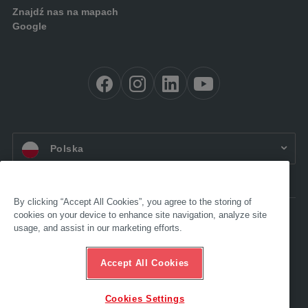
Znajdź nas na mapach
Google
PL:
Polska
By clicking “Accept All Cookies”, you agree to the storing of
cookies on your device to enhance site navigation, analyze site
Dostępność
usage, and assist in our marketing efforts.
Impressum
OWH
Ochrona danych
Accept All Cookies
Compliance
Infolinia ds. etyki
Cookies Settings
© 2025 AL-KO. Wszelkie prawa zastrzeżone. – AL-KO Technology Polska