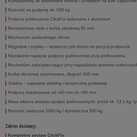
Kompatybilny ze zbiornikiem AdBlue i uchwytem na koło zapasowe
Nośność na podporę ok. 500 kg
Podpory podnoszone ClickFix wykonane z aluminium
Bezstopniowy skok z korbą obrotową 95 mm
Mechanizm swobodnego obrotu
Wygodnie i szybko – wystarczy pół obrotu do pozycji podparcia
Niezależne napięcie podpory podnoszonej przy podnoszeniu
Mechanizm zabezpieczający przy najeżdżaniu pomimo rozłożonyc
Korba obrotowa ocynkowana, długość 665 mm
Solidny – zapewnia stabilną i bezpieczną podstawę
Podpora teleskopowa od +40 mm do +80 mm
Masa własna zestawu podpór podnoszonych: przód ok. 13,1 kg, tył
Nośność statyczna 1000 kg / dynamiczna 500 kg
Zakres dostawy:
Kompletny zestaw ClickFix