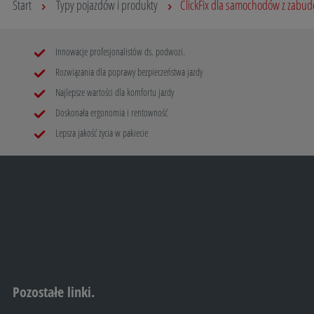
Start
Typy pojazdów i produkty
ClickFix dla samochodów z zabu
Innowacje profesjonalistów ds. podwozi.
Rozwiązania dla poprawy bezpieczeństwa jazdy
Najlepsze wartości dla komfortu jazdy
Doskonała ergonomia i rentowność
Lepsza jakość życia w pakiecie
Pozostałe linki.