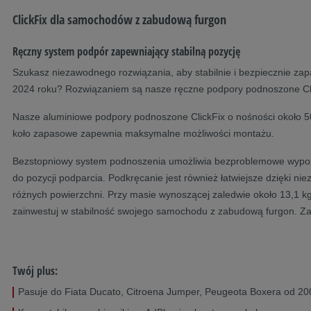
ClickFix dla samochodów z zabudową furgon
Ręczny system podpór zapewniający stabilną pozycję
Szukasz niezawodnego rozwiązania, aby stabilnie i bezpiecznie z
2024 roku? Rozwiązaniem są nasze ręczne podpory podnoszone Cl
Nasze aluminiowe podpory podnoszone ClickFix o nośności około 5
koło zapasowe zapewnia maksymalne możliwości montażu.
Bezstopniowy system podnoszenia umożliwia bezproblemowe wypozio
do pozycji podparcia. Podkręcanie jest również łatwiejsze dzięki
różnych powierzchni. Przy masie wynoszącej zaledwie około 13,1 kg
zainwestuj w stabilność swojego samochodu z zabudową furgon. Z
Twój plus:
Pasuje do Fiata Ducato, Citroena Jumper, Peugeota Boxera od 200