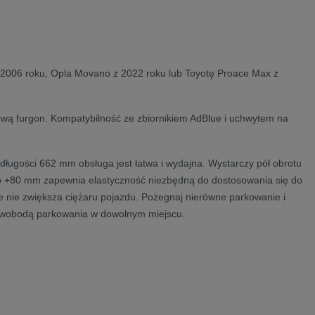
 2006 roku, Opla Movano z 2022 roku lub Toyotę Proace Max z
wą furgon. Kompatybilność ze zbiornikiem AdBlue i uchwytem na
ugości 662 mm obsługa jest łatwa i wydajna. Wystarczy pół obrotu
 do +80 mm zapewnia elastyczność niezbędną do dostosowania się do
e nie zwiększa ciężaru pojazdu. Pożegnaj nierówne parkowanie i
 swobodą parkowania w dowolnym miejscu.