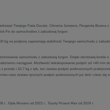
aparkować Twojego Fiata Ducato, Citroena Jumpera, Peugeota Boxera z
ick-Fix do samochodów z zabudową furgon.
00 kg na podporę zapewniają stabilność Twojego samochodu z zabudo
mowanie samochodu z zabudową furgon. Dzięki obrotowej korbie o dł
 niezależnemu naciągowi. Możliwość teleskopowania podpór od +40 mm
 z przodu i 10,7 kg z tyłu, ten zestaw podpór podnoszonych praktyczni
amów nasz zestaw ręcznych podpór podnoszonych już dziś i ciesz się
6 r., Opla Movano od 2022 r., Toyoty Proace Max od 2024 r.