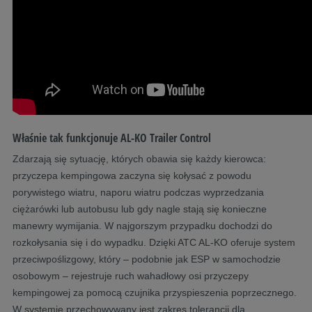
Właśnie tak funkcjonuje AL-KO Trailer Control
Zdarzają się sytuację, których obawia się każdy kierowca:
przyczepa kempingowa zaczyna się kołysać z powodu
porywistego wiatru, naporu wiatru podczas wyprzedzania
ciężarówki lub autobusu lub gdy nagle stają się konieczne
manewry wymijania. W najgorszym przypadku dochodzi do
rozkołysania się i do wypadku. Dzięki ATC AL-KO oferuje system
przeciwpoślizgowy, który – podobnie jak ESP w samochodzie
osobowym – rejestruje ruch wahadłowy osi przyczepy
kempingowej za pomocą czujnika przyspieszenia poprzecznego.
W systemie przechowywany jest zakres tolerancji dla