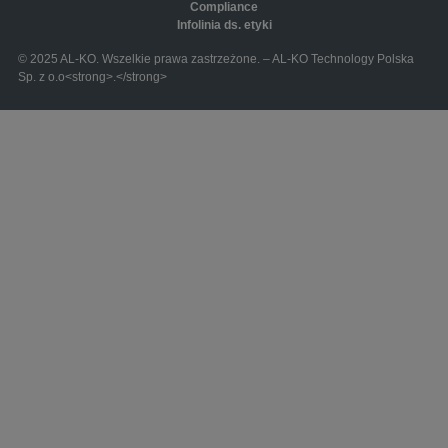
Compliance
Infolinia ds. etyki
© 2025 AL-KO. Wszelkie prawa zastrzeżone. – AL-KO Technology Polska
Sp. z o.o<strong>.</strong>