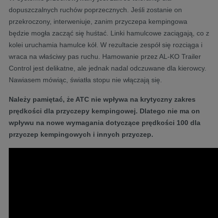
dopuszczalnych ruchów poprzecznych. Jeśli zostanie on
przekroczony, interweniuje, zanim przyczepa kempingowa
będzie mogła zacząć się huśtać. Linki hamulcowe zaciągają, co z
kolei uruchamia hamulce kół. W rezultacie zespół się rozciąga i
wraca na właściwy pas ruchu. Hamowanie przez AL-KO Trailer
Control jest delikatne, ale jednak nadal odczuwane dla kierowcy.
Nawiasem mówiąc, światła stopu nie włączają się.
Należy pamiętać, że ATC nie wpływa na krytyczny zakres
prędkości dla przyczepy kempingowej. Dlatego nie ma on
wpływu na nowe wymagania dotyczące prędkości 100 dla
przyczep kempingowych i innych przyczep.