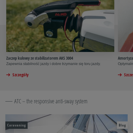
Zaczep kulowy ze stabilizatorem AKS 3004
Amortyz
Zapewnia stabilność jazdy i dobre trzymanie się toru jazdy.
Optymaln
Szczegóły
Szcz
ATC – the responsive anti-sway system
Caravaning
Blog