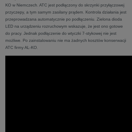
KO w Niemczech. ATC jest podłączony do skrzynki przyłączowej
przyczepy, a tym samym zasilany prądem. Kontrola działania jest
przeprowadzana automatycznie po podłączeniu. Zielona dioda
LED na urządzeniu rozruchowym wskazuje, że jest ono gotowe
do pracy. Jednak podłączenie do wtyczki 7-stykowej nie jest
możliwe. Po zainstalowaniu nie ma żadnych kosztów konserwacji
ATC firmy AL-KO.