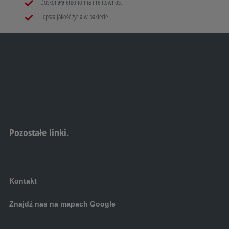
Doskonała ergonomia i rentowność
Lepsza jakość życia w pakiecie
Pozostałe linki.
Kontakt
Znajdź nas na mapach Google