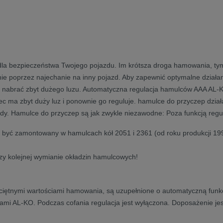
 dla bezpieczeństwa Twojego pojazdu. Im krótsza droga hamowania, ty
 poprzez najechanie na inny pojazd. Aby zapewnić optymalne działan
 nabrać zbyt dużego luzu. Automatyczna regulacja hamulców AAA AL-
ma zbyt duży luz i ponownie go reguluje. hamulce do przyczep działają 
y. Hamulce do przyczep są jak zwykle niezawodne: Poza funkcją regul
e być zamontowany w hamulcach kół 2051 i 2361 (od roku produkcji 
y kolejnej wymianie okładzin hamulcowych!
ętnymi wartościami hamowania, są uzupełnione o automatyczną funkcję
ami AL-KO. Podczas cofania regulacja jest wyłączona. Doposażenie jest