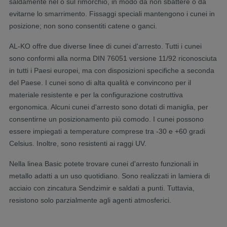
saldamente nel o sul rimorchio, in modo da non sbattere o da
evitarne lo smarrimento. Fissaggi speciali mantengono i cunei in
posizione; non sono consentiti catene o ganci.
AL-KO offre due diverse linee di cunei d'arresto. Tutti i cunei
sono conformi alla norma DIN 76051 versione 11/92 riconosciuta
in tutti i Paesi europei, ma con disposizioni specifiche a seconda
del Paese. I cunei sono di alta qualità e convincono per il
materiale resistente e per la configurazione costruttiva
ergonomica. Alcuni cunei d'arresto sono dotati di maniglia, per
consentirne un posizionamento più comodo. I cunei possono
essere impiegati a temperature comprese tra -30 e +60 gradi
Celsius. Inoltre, sono resistenti ai raggi UV.
Nella linea Basic potete trovare cunei d'arresto funzionali in
metallo adatti a un uso quotidiano. Sono realizzati in lamiera di
acciaio con zincatura Sendzimir e saldati a punti. Tuttavia,
resistono solo parzialmente agli agenti atmosferici.