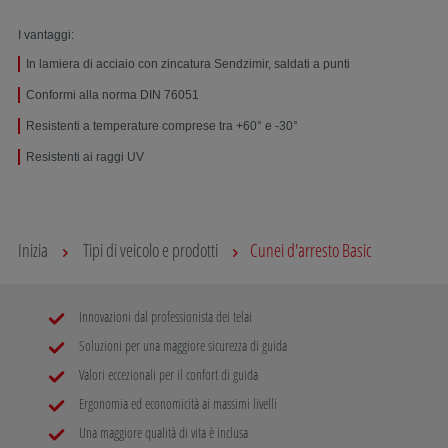
I vantaggi:
In lamiera di acciaio con zincatura Sendzimir, saldati a punti
Conformi alla norma DIN 76051
Resistenti a temperature comprese tra +60° e -30°
Resistenti ai raggi UV
Inizia
Tipi di veicolo e prodotti
Cunei d'arresto Basic
Innovazioni dal professionista dei telai
Soluzioni per una maggiore sicurezza di guida
Valori eccezionali per il confort di guida
Ergonomia ed economicità ai massimi livelli
Una maggiore qualità di vita è inclusa