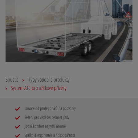
Spustit
Typy vozidel a produkty
Systém ATC pro užitkové přívěsy
Inovace od profesionálů na podvozky
Řešení pro větší bezpečnost jízdy
Jízdní komfort nejvyšší úrovně
Špičková ergonomie a hospodárnost