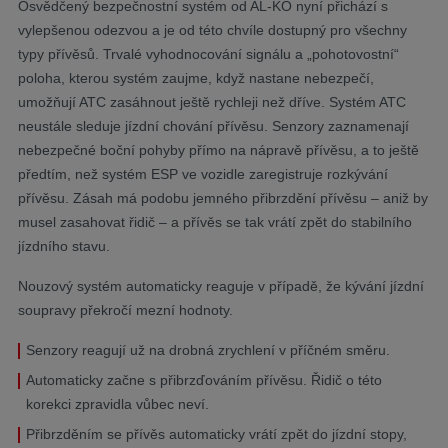
Osvědčený bezpečnostní systém od AL-KO nyní přichází s
vylepšenou odezvou a je od této chvíle dostupný pro všechny
typy přívěsů. Trvalé vyhodnocování signálu a „pohotovostní“
poloha, kterou systém zaujme, když nastane nebezpečí,
umožňují ATC zasáhnout ještě rychleji než dříve. Systém ATC
neustále sleduje jízdní chování přívěsu. Senzory zaznamenají
nebezpečné boční pohyby přímo na nápravě přívěsu, a to ještě
předtím, než systém ESP ve vozidle zaregistruje rozkývání
přívěsu. Zásah má podobu jemného přibrzdění přívěsu – aniž by
musel zasahovat řidič – a přívěs se tak vrátí zpět do stabilního
jízdního stavu.
Nouzový systém automaticky reaguje v případě, že kývání jízdní
soupravy překročí mezní hodnoty.
Senzory reagují už na drobná zrychlení v příčném směru.
Automaticky začne s přibrzďováním přívěsu. Řidič o této
korekci zpravidla vůbec neví.
Přibrzděním se přívěs automaticky vrátí zpět do jízdní stopy,