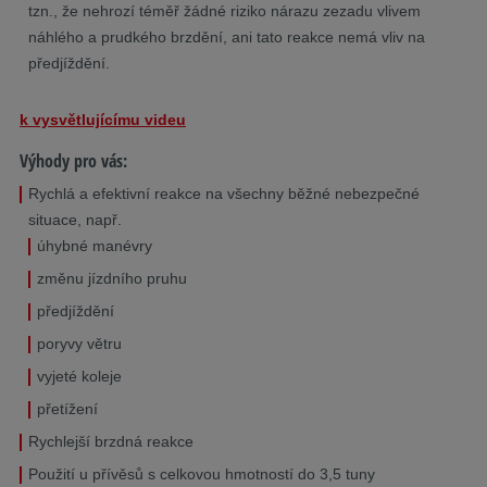
tzn., že nehrozí téměř žádné riziko nárazu zezadu vlivem
náhlého a prudkého brzdění, ani tato reakce nemá vliv na
předjíždění.
k vysvětlujícímu videu
Výhody pro vás:
Rychlá a efektivní reakce na všechny běžné nebezpečné
situace, např.
úhybné manévry
změnu jízdního pruhu
předjíždění
poryvy větru
vyjeté koleje
přetížení
Rychlejší brzdná reakce
Použití u přívěsů s celkovou hmotností do 3,5 tuny