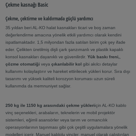
Çekme kasnağı Basic
Çekme, çektirme ve kaldırmada güçlü yardımcı
35 yıldan beri AL-KO halat kasnakları ticari ve boş zaman
değerlendirme amacına yönelik etkili yardımcı olarak kendini
ispatlamaktadır. 1,5 milyondan fazla satılan birim çok şey ifade
eder. Çelikten üretilmiş dişli çark şanzımanlı ve plastik kapaklı
konsol kasnakları dayanıklı ve güvenilirdir.
Yük baskı freni,
,
çözme otomatiği
veya
çıkarılabilir kol
gibi akılcı detaylar
kullanımı kolaylaştırır ve hareket ettirilecek yükleri korur. Sıra dışı
tasarımı ve yüksek kaliteli korozyon koruması uzun süreli
kullanımda da memnuniyet sağlar.
250 kg ile 1150 kg arasındaki çekme yükleri
için AL-KO kablo
vinç seçenekleri, arabaların, teknelerin ve mobil projektör
sistemleri, eğimli asansörler veya tarım ve ormancılık
operasyonlarının taşınması gibi çok çeşitli uygulamalara yönelik
modelleri içerir. Manuel kablolu vinçler, manuel olarak çalıştırılan