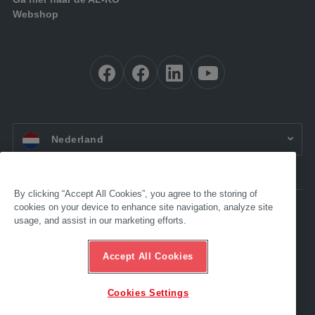
Webshop
NL:
Nederland
By clicking “Accept All Cookies”, you agree to the storing of
cookies on your device to enhance site navigation, analyze site
Toegankelijkheid
usage, and assist in our marketing efforts.
Impressum
AVV
Gegevensbescherming
Accept All Cookies
Compliance
Ethische hotline
Cookies Settings
© 2025 AL-KO. Alle rechten voorbehouden. - AL-
KO&nbsp;KOBER&nbsp;B.V.