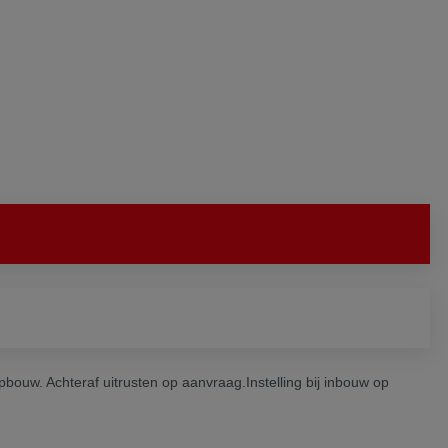
pbouw. Achteraf uitrusten op aanvraag.Instelling bij inbouw op