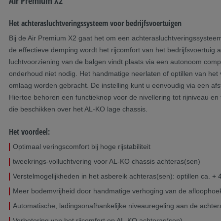
Air Premium X2
Het achterasluchtveringssysteem voor bedrijfsvoertuigen
Bij de Air Premium X2 gaat het om een achterasluchtveringssysteem
de effectieve demping wordt het rijcomfort van het bedrijfsvoertuig 
luchtvoorziening van de balgen vindt plaats via een autonoom comp
onderhoud niet nodig. Het handmatige neerlaten of optillen van he
omlaag worden gebracht. De instelling kunt u eenvoudig via een afs
Hiertoe behoren een functieknop voor de nivellering tot rijniveau e
die beschikken over het AL-KO lage chassis.
Het voordeel:
Optimaal veringscomfort bij hoge rijstabiliteit
tweekrings-volluchtvering voor AL-KO chassis achteras(sen)
Verstelmogelijkheden in het asbereik achteras(sen): optillen ca. +
Meer bodemvrijheid door handmatige verhoging van de afloophoe
Automatische, ladingsonafhankelijke niveauregeling aan de achter
Verbetering van het rijcomfort op AL-KO achteras(sen)