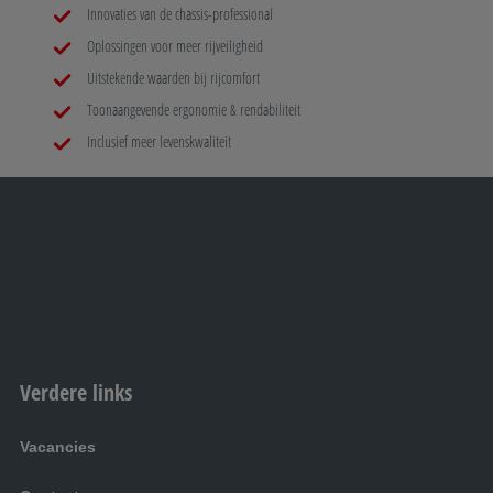
Innovaties van de chassis-professional
Oplossingen voor meer rijveiligheid
Uitstekende waarden bij rijcomfort
Toonaangevende ergonomie & rendabiliteit
Inclusief meer levenskwaliteit
Verdere links
Vacancies