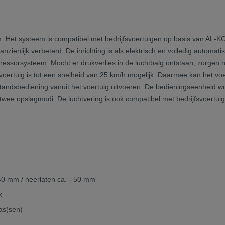
. Het systeem is compatibel met bedrijfsvoertuigen op basis van AL-K
aanzienlijk verbeterd. De inrichting is als elektrisch en volledig autom
ressorsysteem. Mocht er drukverlies in de luchtbalg ontstaan, zorgen 
t voertuig is tot een snelheid van 25 km/h mogelijk. Daarmee kan het
tandsbediening vanuit het voertuig uitvoeren. De bedieningseenheid wor
n twee opslagmodi. De luchtvering is ook compatibel met bedrijfsvoert
 40 mm / neerlaten ca. - 50 mm
k
as(sen)