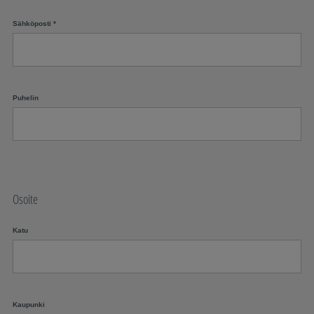
Sähköposti
*
Puhelin
Osoite
Katu
Kaupunki