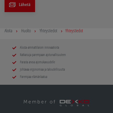
Lähetä
Aloita
Huolto
Yhteystiedot
Yhteystiedot
Alusta-ammattilaisen innovaatioita
Ratkaisuja parempaan ajoturvallisuuteen
Parasta arvoa ajomukavuudelle
Johtavaa ergonomiaa ja taloudellisuutta
Parempaa elämänlaatua