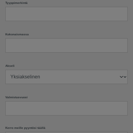
Tyyppimerkintä
Kokonaismassa
Akseli
Valmistusvuosi
Kerro meille pyyntösi täällä