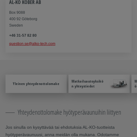
AL-KO KOBER AB
Box 9088
400 92 Göteborg
Sweden
+46 31-57 82 80
question.se@alko-tech.com
Matkailuautoyksikö
M
Yleinen yhteydenottolomake
n yhteystiedot
ö
Yhteydenottolomake hyötyperävaunuihin liittyen
Jos sinulla on kysyttävää tai ehdotuksia AL-KO-tuotteista
hyötyperävaunuusi, anna meidän olla mukana. Odotamme