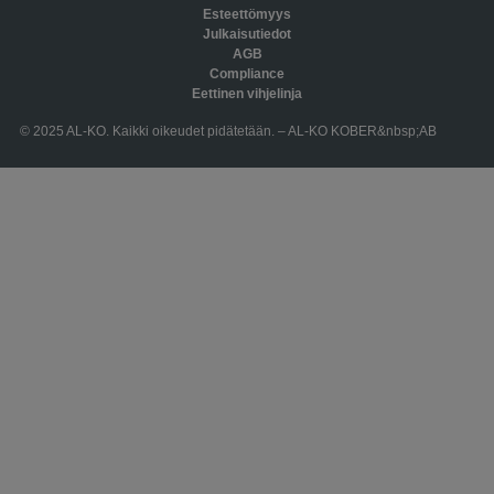
Esteettömyys
Julkaisutiedot
AGB
Compliance
Eettinen vihjelinja
© 2025 AL-KO. Kaikki oikeudet pidätetään. – AL-KO KOBER&nbsp;AB