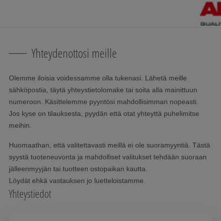
Ohita navigointi
Siirry pääsisältöön
Siirry päänavigointiin
Sisällysluettelo
Yhteydenottosi meille
Olemme iloisia voidessamme olla tukenasi. Lähetä meille
sähköpostia, täytä yhteystietolomake tai soita alla mainittuun
numeroon. Käsittelemme pyyntösi mahdollisimman nopeasti.
Jos kyse on tilauksesta, pyydän että otat yhteyttä puhelimitse
meihin.
Huomaathan, että valitettavasti meillä ei ole suoramyyntiä. Tästä
syystä tuoteneuvonta ja mahdolliset valitukset tehdään suoraan
jälleenmyyjän tai tuotteen ostopaikan kautta.
Löydät ehkä vastauksen jo luetteloistamme.
Yhteystiedot