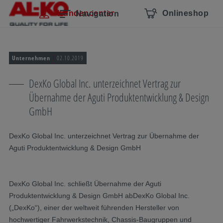
Navigation überspringen
Zum Hauptcontent
Zur Hauptnavigation springen
Inhaltsverzeichnis
Kundencenter
Onlineshop
Navigation
Unternehmen
02.10.2019
DexKo Global Inc. unterzeichnet Vertrag zur
Übernahme der Aguti Produktentwicklung & Design
GmbH
DexKo Global Inc. unterzeichnet Vertrag zur Übernahme der
Aguti Produktentwicklung & Design GmbH
DexKo Global Inc. schließt Übernahme der Aguti
Produktentwicklung & Design GmbH abDexKo Global Inc.
(„DexKo“), einer der weltweit führenden Hersteller von
hochwertiger Fahrwerkstechnik, Chassis-Baugruppen und