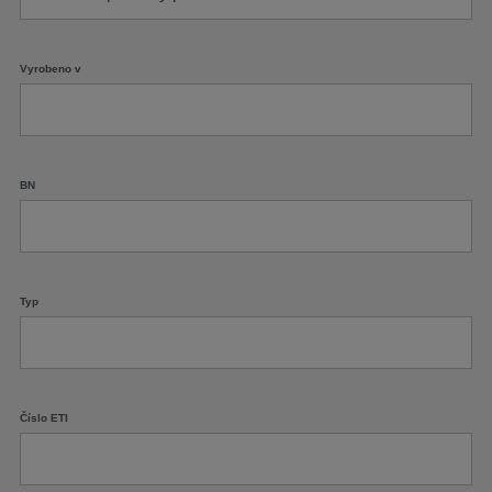
Vyrobeno v
BN
Typ
Číslo ETI