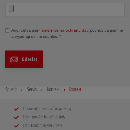
Ano, četl/a jsem
směrnice na ochranu dat
, pochopil/a jsem je
a vyjadřuji s nimi souhlas.
*
Odeslat
Spustit
Servis
Kontakt
Kontakt
Inovace od profesionálů na podvozky
Řešení pro větší bezpečnost jízdy
Jízdní komfort nejvyšší úrovně