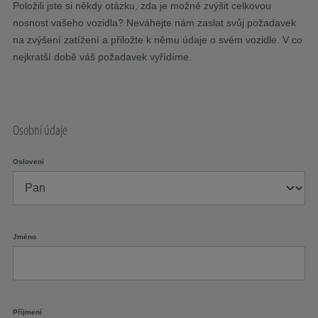
Položili jste si někdy otázku, zda je možné zvýšit celkovou
nosnost vašeho vozidla? Neváhejte nám zaslat svůj požadavek
na zvýšení zatížení a přiložte k němu údaje o svém vozidle. V co
nejkratší době váš požadavek vyřídíme.
Osobní údaje
Oslovení
Jméno
Příjmení