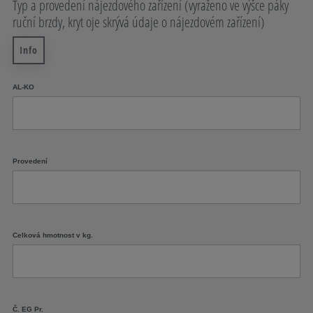
Typ a provedení nájezdového zařízení (vyraženo ve výšce páky
ruční brzdy, kryt oje skrývá údaje o nájezdovém zařízení)
Info
AL-KO
Provedení
Celková hmotnost v kg.
Č. EG Pr.