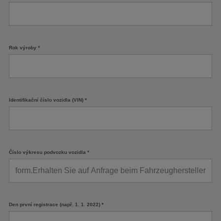
Rok výroby
*
Identifikační číslo vozidla (VIN)
*
Číslo výkresu podvozku vozidla
*
Den první registrace (např. 1. 1. 2022)
*