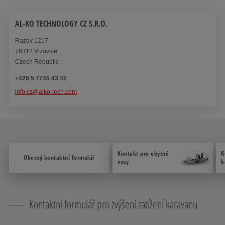
AL‑KO TECHNOLOGY CZ S.R.O.
Razov 1217
76312 Vizovice
Czech Republic
+420 5 7745 43 42
info.cz@alko-tech.com
Kontakt pro obytné
K
Obecný kontaktní formulář
vozy
k
Kontaktní formulář pro zvýšení zatížení karavanu