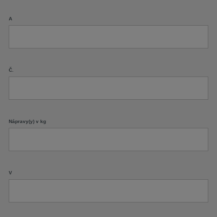
A
Č.
Nápravy(y) v kg
V